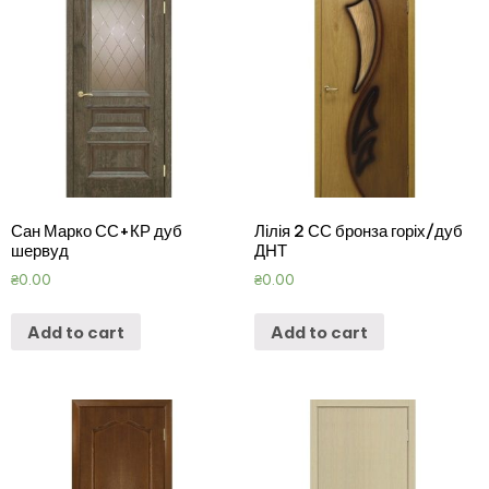
Сан Марко СС+КР дуб
Лілія 2 СС бронза горіх/дуб
шервуд
ДНТ
₴
0.00
₴
0.00
Add to cart
Add to cart