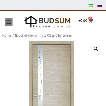
₴
0.00
Home
/
Двері міжкімнатні
/ Z 02 дуб latte line