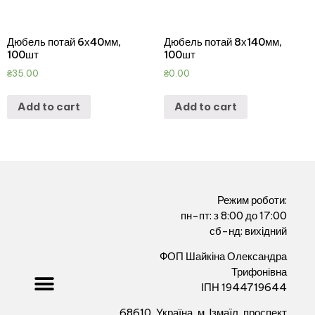
Дюбель потай 6х40мм,
Дюбель потай 8х140мм,
100шт
100шт
₴
35.00
₴
0.00
Add to cart
Add to cart
Режим роботи:
пн-пт: з 8:00 до 17:00
сб-нд: вихідний
ФОП Шайкіна Олександра
Трифонівна
ІПН 1944719644
68610, Україна, м. Iзмаïл, проспект