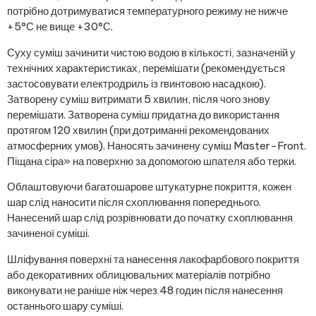
потрібно дотримуватися температурного режиму не нижче
+5°С не вище +30°С.
Суху суміш зачинити чистою водою в кількості, зазначеній у
технічних характеристиках, перемішати (рекомендується
застосовувати електродриль із гвинтовою насадкою).
Затворену суміш витримати 5 хвилин, після чого знову
перемішати. Затворена суміш придатна до використання
протягом 120 хвилин (при дотриманні рекомендованих
атмосферних умов). Наносять зачинену суміш Master-Front.
Піщана сіра» на поверхню за допомогою шпателя або терки.
Облаштовуючи багатошарове штукатурне покриття, кожен
шар слід наносити після схоплювання попереднього.
Нанесений шар слід розрівнювати до початку схоплювання
зачиненої суміші.
Шліфування поверхні та нанесення лакофарбового покриття
або декоративних облицювальних матеріалів потрібно
виконувати не раніше ніж через 48 годин після нанесення
останнього шару суміші.