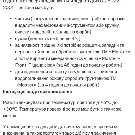
Підготовка поверхні здійснюється згідно з ДБН В.2.6-22-
2001. Підстава має бути:
чистим (забруднення, напливи, пил, грибкові поразки
видалити механізованим інструментом або вручну,
очистити від олій та залишків фарби);
сухий (вологість не більше 4%);
за наявності тріщин, які потрібно розшити, западин та
нерівностей основу обробити ґрунтовкою ТМ «Master»,
а потім вирівняти мінеральною сумішшю «Master-
Front. Піщана сіра» (за 48 годин до початку роботи);
для підвищення контакту із сумішшю та зниження
водопоглинання основу обробити ґрунтовкою ТМ
«Master» (за 4 години до початку робіт).
Інструкція щодо використання:
Роботи виконувати при температурі повітря від +5°С до
+30°С. Температура поверхні основи має бути в таких же
межах.
У приміщеннях за дві доби до початку робіт, у процесі їх
виконання, а також протягом трьох діб після закінчення