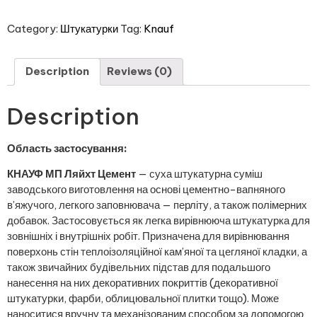
Category:
Штукатурки
Tag:
Knauf
Description
Reviews (0)
Description
Область застосування:
КНАУФ МП Ляйхт Цемент
— суха штукатурна суміш
заводського виготовлення на основі цементно-вапняного
в’яжучого, легкого заповнювача — перліту, а також полімерних
добавок. Застосовується як легка вирівнююча штукатурка для
зовнішніх і внутрішніх робіт. Призначена для вирівнювання
поверхонь стін теплоізоляційної кам’яної та цегляної кладки, а
також звичайних будівельних підстав для подальшого
нанесення на них декоративних покриттів (декоративної
штукатурки, фарби, облицювальної плитки тощо). Може
наноситися вручну та механізованим способом за допомогою