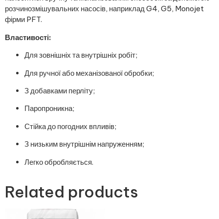
розчинозмішувальних насосів, наприклад G4, G5, Monojet
фірми PFT.
Властивості:
Для зовнішніх та внутрішніх робіт;
Для ручної або механізованої обробки;
З добавками перліту;
Паропроникна;
Стійка до погодних впливів;
З низьким внутрішнім напруженням;
Легко обробляється.
Related products