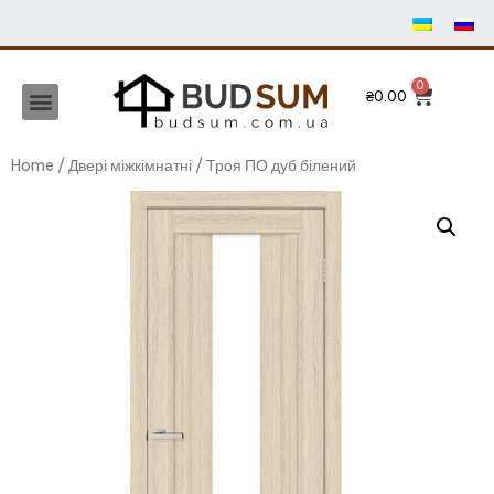
₴
0.00
Home
/
Двері міжкімнатні
/ Троя ПО дуб білений