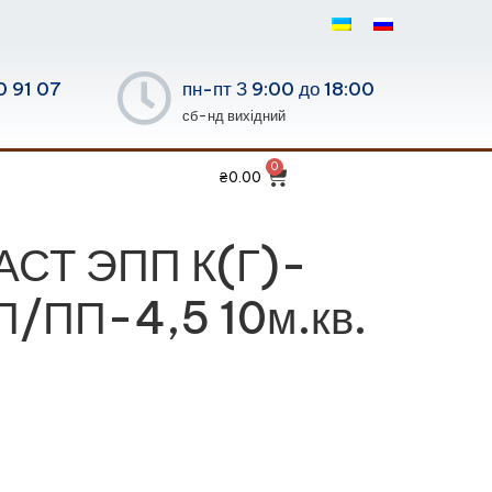
0 91 07
пн-пт З 9:00 до 18:00
сб-нд вихідний
₴
0.00
СТ ЭПП К(Г)-
/ПП-4,5 10м.кв.