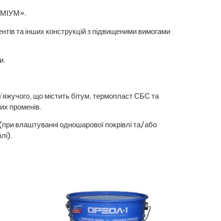
ЕМІУМ».
тів та інших конструкцій з підвищеними вимогами
и.
жучого, що містить бітум, термопласт СБС та
их променів.
при влаштуванні одношарової покрівлі та/або
лі).