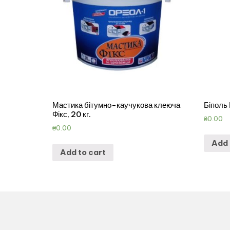
Мастика бітумно-каучукова клеюча
Біполь
Фікс, 20 кг.
₴
0.00
₴
0.00
Add 
Add to cart