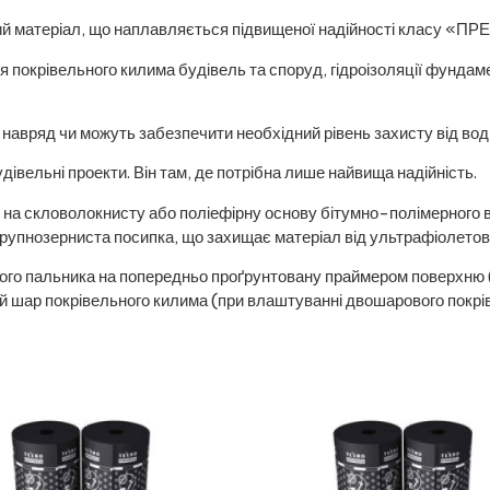
 матеріал, що наплавляється підвищеної надійності класу «ПР
крівельного килима будівель та споруд, гідроізоляції фундамен
 навряд чи можуть забезпечити необхідний рівень захисту від вод
івельні проекти. Він там, де потрібна лише найвища надійність.
скловолокнисту або поліефірну основу бітумно-полімерного в’я
рупнозерниста посипка, що захищає матеріал від ультрафіолетов
о пальника на попередньо проґрунтовану праймером поверхню (
ій шар покрівельного килима (при влаштуванні двошарового покрів