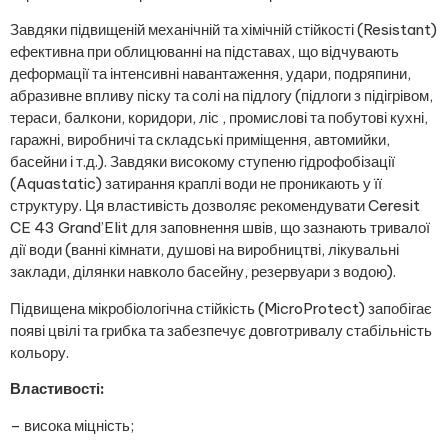
Завдяки підвищеній механічній та хімічній стійкості (Resistant)
ефективна при облицюванні на підставах, що відчувають
деформації та інтенсивні навантаження, удари, подряпини,
абразивне впливу піску та солі на підлогу (підлоги з підігрівом,
тераси, балкони, коридори, ліс , промислові та побутові кухні,
гаражні, виробничі та складські приміщення, автомийки,
басейни і т.д.). Завдяки високому ступеню гідрофобізації
(Aquastatic) затирання краплі води не проникають у її
структуру. Ця властивість дозволяє рекомендувати Ceresit
CE 43 Grand’Elit для заповнення швів, що зазнають тривалої
дії води (ванні кімнати, душові на виробництві, лікувальні
заклади, ділянки навколо басейну, резервуари з водою).
Підвищена мікробіологічна стійкість (MicroProtect) запобігає
появі цвілі та грибка та забезпечує довготривалу стабільність
кольору.
Властивості:
– висока міцність;