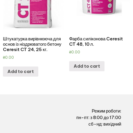
Штукатурка вирівнююча для
Фарба силіконова Ceresit
основ із ніздрюватого бетону
CT 48, 10 л.
Ceresit CT 24, 25 кг.
₴
0.00
₴
0.00
Add to cart
Add to cart
Режим роботи:
пн-пт: з 8:00 до 17:00
сб-нд: вихідний