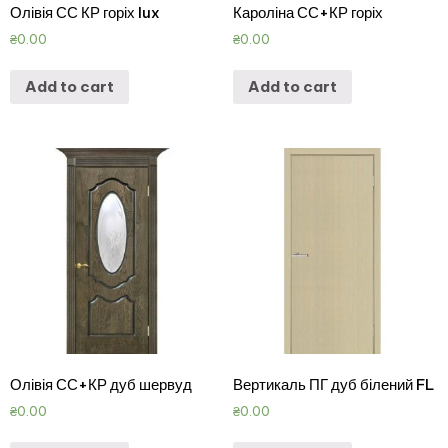
Олівія СС КР горіх lux
Кароліна СС+КР горіх
₴
0.00
₴
0.00
Add to cart
Add to cart
Олівія СС+КР дуб шервуд
Вертикаль ПГ дуб білений FL
₴
0.00
₴
0.00