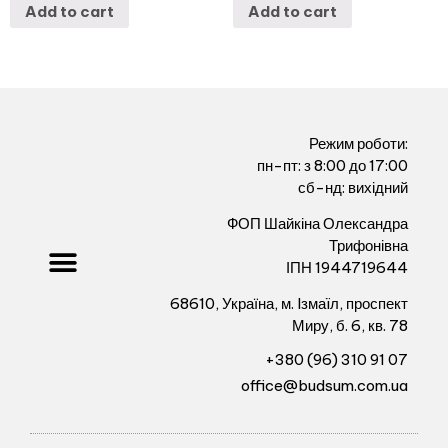
Add to cart
Add to cart
Режим роботи:
пн-пт: з 8:00 до 17:00
сб-нд: вихідний
ФОП Шайкіна Олександра
Трифонівна
ІПН 1944719644
68610, Україна, м. Iзмаïл, проспект
Миру, б. 6, кв. 78
+380 (96) 310 91 07
office@budsum.com.ua