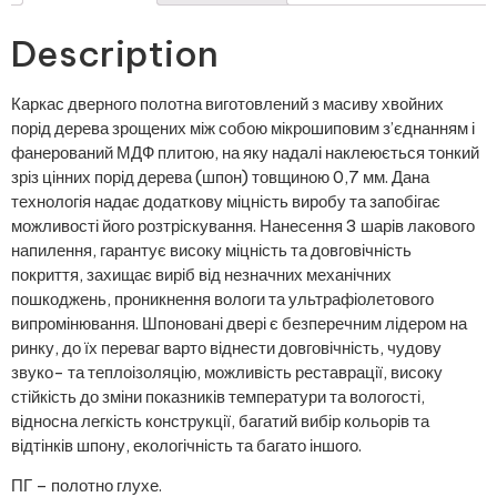
Description
Каркас дверного полотна виготовлений з масиву хвойних
порід дерева зрощених між собою мікрошиповим з’єднанням і
фанерований МДФ плитою, на яку надалі наклеюється тонкий
зріз цінних порід дерева (шпон) товщиною 0,7 мм. Дана
технологія надає додаткову міцність виробу та запобігає
можливості його розтріскування. Нанесення 3 шарів лакового
напилення, гарантує високу міцність та довговічність
покриття, захищає виріб від незначних механічних
пошкоджень, проникнення вологи та ультрафіолетового
випромінювання. Шпоновані двері є безперечним лідером на
ринку, до їх переваг варто віднести довговічність, чудову
звуко- та теплоізоляцію, можливість реставрації, високу
стійкість до зміни показників температури та вологості,
відносна легкість конструкції, багатий вибір кольорів та
відтінків шпону, екологічність та багато іншого.
ПГ – полотно глухе.