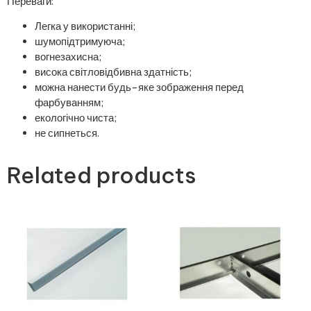
Переваги:
Легка у використанні;
шумопідтримуюча;
вогнезахисна;
висока світловідбивна здатність;
можна нанести будь-яке зображення перед
фарбуванням;
екологічно чиста;
не сипнеться.
Related products