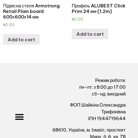
Підвісна стеля Armstrong
Профіль ALUBEST Click
Retail Plain board
Prim 24 мм (1,2m)
600х600х14 мм
₴
0.00
₴
0.00
Add to cart
Add to cart
Режим роботи:
пн-пт: з 8:00 до 17:00
сб-нд: вихідний
ФОП Шайкіна Олександра
Трифонівна
ІПН 1944719644
68610, Україна, м. Iзмаïл, проспект
Миру, б. 6, кв. 78