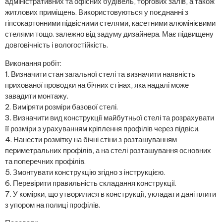
адміністративних та офісних будівель, торгових залів, а також
житлових приміщень. Використовуються у поєднанні з
гіпсокартонними підвісними стелями, касетними алюмінієвими
стелями тощо. залежно від задуму дизайнера. Має підвищену
довговічність і вологостійкість.
Виконання робіт:
1. Визначити стан загальної стелі та визначити наявність
прихованої проводки на бічних стінах, яка надалі може
завадити монтажу.
2. Виміряти розміри базової стелі.
3. Визначити вид конструкції майбутньої стелі та розрахувати
її розміри з урахуванням кріплення профілів через підвіси.
4. Нанести розмітку на бічні стіни з розташуванням
периметральних профілів, а на стелі розташування основних
та поперечних профілів.
5. Змонтувати конструкцію згідно з інструкцією.
6. Перевірити правильність складання конструкції.
7. У комірки, що утворилися в конструкції, укладати дані плити
з упором на полиці профілів.