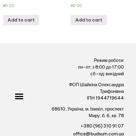
₴
0.00
₴
0.00
Add to cart
Add to cart
Режим роботи:
пн-пт: з 8:00 до 17:00
сб-нд: вихідний
ФОП Шайкіна Олександра
Трифонівна
ІПН 1944719644
68610, Україна, м. Iзмаïл, проспект
Миру, б. 6, кв. 78
+380 (96) 310 91 07
office@budsum.com.ua