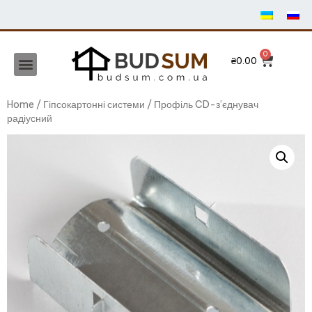
₴
0.00
Home
/
Гіпсокартонні системи
/ Профіль CD-з’єднувач
радіусний