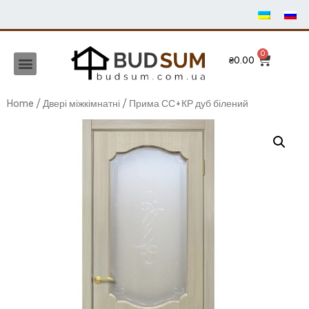
₴
0.00
Home
/
Двері міжкімнатні
/ Прима СС+КР дуб білений