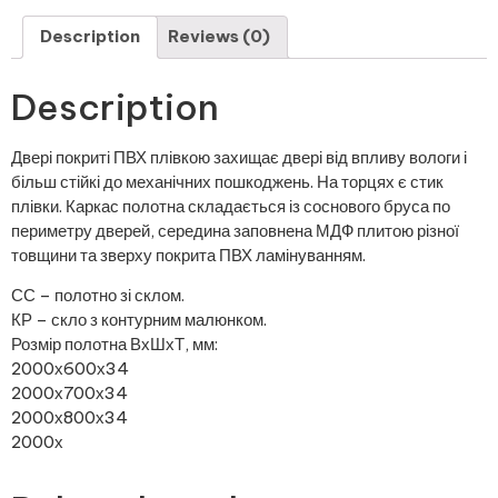
Description
Reviews (0)
Description
Двері покриті ПВХ плівкою захищає двері від впливу вологи і
більш стійкі до механічних пошкоджень. На торцях є стик
плівки. Каркас полотна складається із соснового бруса по
периметру дверей, середина заповнена МДФ плитою різної
товщини та зверху покрита ПВХ ламінуванням.
СС – полотно зі склом.
КР – скло з контурним малюнком.
Розмір полотна ВхШхТ, мм:
2000х600х34
2000х700х34
2000х800х34
2000х