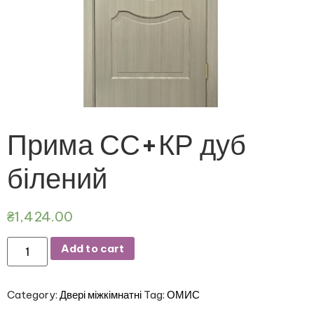
Прима СС+КР дуб
білений
₴
1,424.00
Add to cart
Category:
Двері міжкімнатні
Tag:
ОМИС