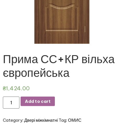
Прима СС+КР вільха
європейська
₴
1,424.00
Add to cart
Category:
Двері міжкімнатні
Tag:
ОМИС