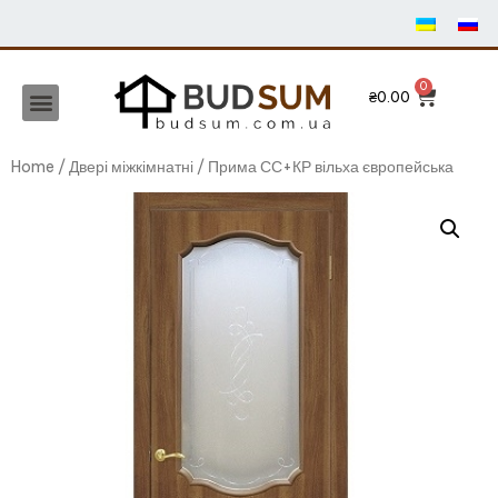
₴
0.00
Home
/
Двері міжкімнатні
/ Прима СС+КР вільха європейська