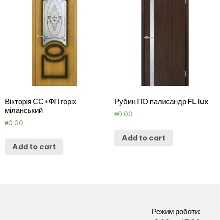
Вікторія СС+ФП горіх
Рубин ПО палисандр FL lux
міланський
₴
0.00
₴
0.00
Add to cart
Add to cart
Режим роботи: