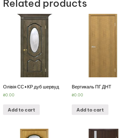
Related products
Олівія СС+КР дуб шервуд
Вертикаль ПГ ДНТ
₴
0.00
₴
0.00
Add to cart
Add to cart