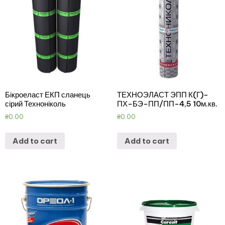
Бікроеласт ЕКП сланець
ТЕХНОЭЛАСТ ЭПП К(Г)-
сірий Техноніколь
ПХ-БЭ-ПП/ПП-4,5 10м.кв.
₴
0.00
₴
0.00
Add to cart
Add to cart