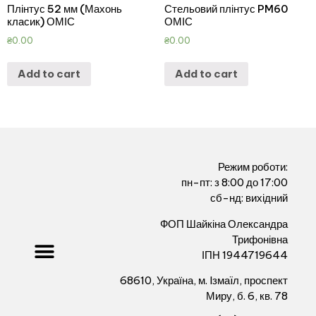
Плінтус 52 мм (Махонь
Стельовий плінтус PM60
класик) ОМІС
ОМІС
₴
0.00
₴
0.00
Add to cart
Add to cart
Режим роботи:
пн-пт: з 8:00 до 17:00
сб-нд: вихідний
ФОП Шайкіна Олександра
Трифонівна
ІПН 1944719644
68610, Україна, м. Iзмаïл, проспект
Миру, б. 6, кв. 78