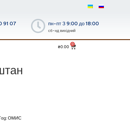
0 91 07
пн-пт З 9:00 до 18:00
сб-нд вихідний
₴
0.00
штан
Tag:
ОМИС