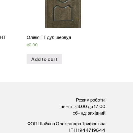
ДНТ
Олівія ПГ дуб шервуд
₴
0.00
Add to cart
Режим роботи:
пн-пт: з 8:00 до 17:00
сб-нд: вихідний
ФОП Шайкіна Олександра Трифонівна
ІПН 1944719644