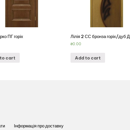
ко ПГ горіх
Лілія 2 СС бронза горіх/дуб 
₴
0.00
to cart
Add to cart
ати
Інформація про доставку