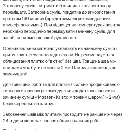
Затворену суміш витримати 5 хвилин, після чого знову
перемішати. Затворена суміш придатна до використання
протягом 180 хвилин (при дотриманні рекомендованих
атмосферних умов). При підвищених температурах повітря
необхідно періодично перемішувати зачинену суміш для
запобігання зменшенню її рухливості.
Облицювальний матеріал укладають на нанесену суміш і
притискають із зусиллям до основи. Не рекомендується
облицювання плиткою “в стик” без шва. Товщина шва між
плитками має бути не менше 2 мм. Плитку заздалегідь не
замочувати!
Для зовнішніх робіт та для плитки з сильно профільованою
тильною стороною рекомендується додатково наносити
зачинену суміш «Master-Kristal» тонким шаром (1-2 мм)
безпосередньо на плитку.
Заповнення швів між плитами проводити не раніше ніж через
24 години після закінчення облицювальних робіт.