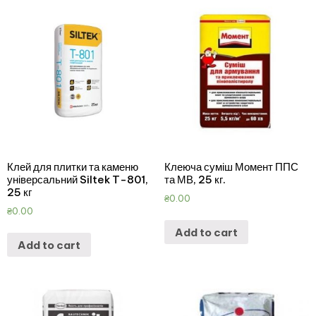
Клей для плитки та каменю
Клеюча суміш Момент ППС
універсальний Siltek T-801,
та МВ, 25 кг.
25 кг
₴
0.00
₴
0.00
Add to cart
Add to cart