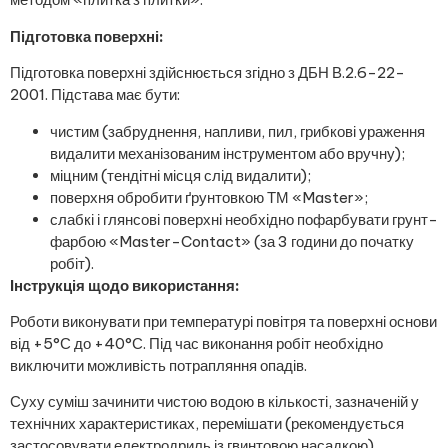
Підготовка поверхні:
Підготовка поверхні здійснюється згідно з ДБН В.2.6-22-
2001. Підстава має бути:
чистим (забруднення, напливи, пил, грибкові ураження
видалити механізованим інструментом або вручну);
міцним (тендітні місця слід видалити);
поверхня обробити ґрунтовкою ТМ «Master»;
слабкі і глянсові поверхні необхідно пофарбувати грунт-
фарбою «Master-Contact» (за 3 години до початку
робіт).
Інструкція щодо використання:
Роботи виконувати при температурі повітря та поверхні основи
від +5°С до +40°С. Під час виконання робіт необхідно
виключити можливість потрапляння опадів.
Суху суміш зачинити чистою водою в кількості, зазначеній у
технічних характеристиках, перемішати (рекомендується
застосовувати електродриль із гвинтовою насадкою).