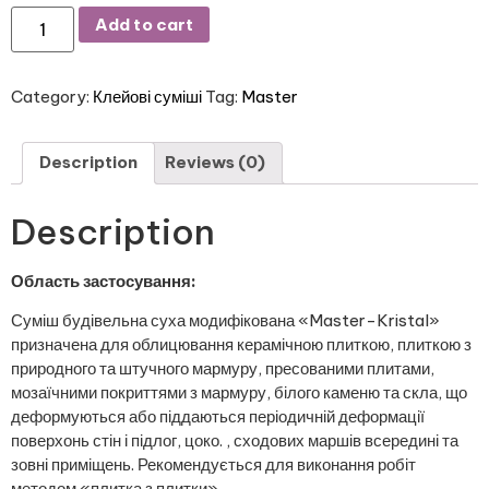
Add to cart
Category:
Клейові суміші
Tag:
Master
Description
Reviews (0)
Description
Область застосування:
Суміш будівельна суха модифікована «Master-Kristal»
призначена для облицювання керамічною плиткою, плиткою з
природного та штучного мармуру, пресованими плитами,
мозаїчними покриттями з мармуру, білого каменю та скла, що
деформуються або піддаються періодичній деформації
поверхонь стін і підлог, цоко. , сходових маршів всередині та
зовні приміщень. Рекомендується для виконання робіт
методом «плитка з плитки».