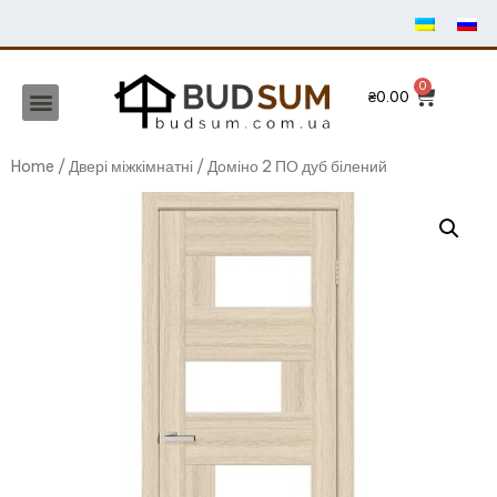
₴
0.00
Home
/
Двері міжкімнатні
/ Доміно 2 ПО дуб білений