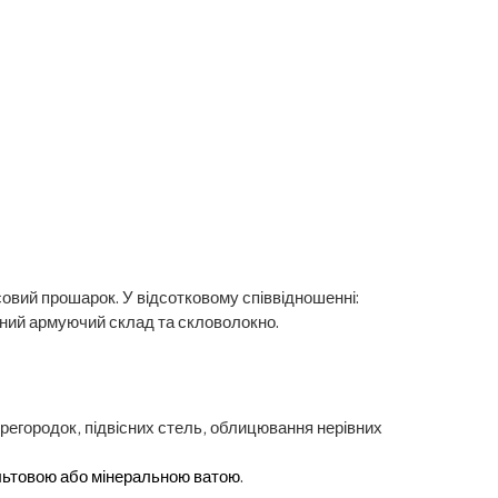
совий прошарок. У відсотковому співвідношенні:
льний армуючий склад та скловолокно.
регородок, підвісних стель, облицювання нерівних
ьтовою або мінеральною ватою
.