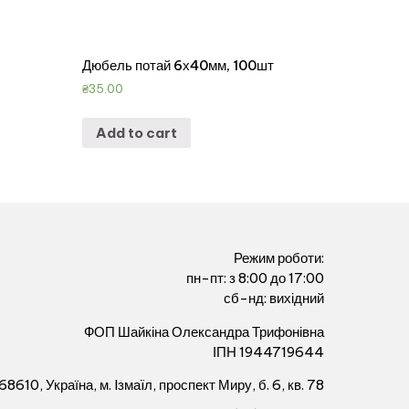
.
Дюбель потай 6х40мм, 100шт
₴
35.00
Add to cart
Режим роботи:
пн-пт: з 8:00 до 17:00
сб-нд: вихідний
ФОП Шайкіна Олександра Трифонівна
ІПН 1944719644
68610, Україна, м. Iзмаïл, проспект Миру, б. 6, кв. 78