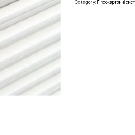
Category:
Гіпсокартонні сис