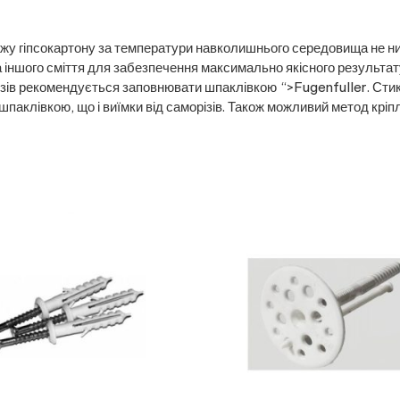
жу гіпсокартону за температури навколишнього середовища не ни
 іншого сміття для забезпечення максимально якісного результат
орізів рекомендується заповнювати шпаклівкою “>Fugenfuller. С
шпаклівкою, що і виїмки від саморізів. Також можливий метод крі