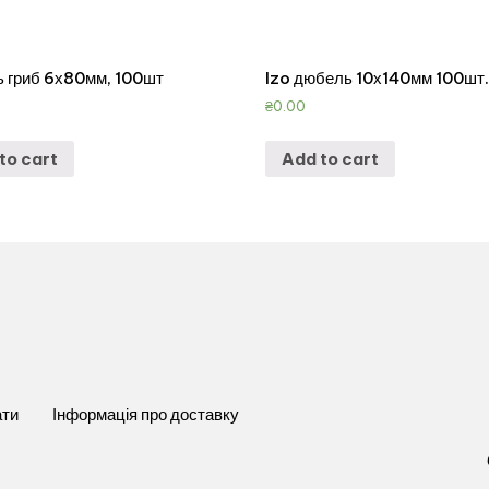
 гриб 6х80мм, 100шт
Izo дюбель 10х140мм 100шт
₴
0.00
to cart
Add to cart
ати
Інформація про доставку