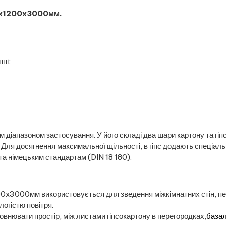
,5x1200x3000мм.
ні;
м діапазоном застосування. У його складі два шари картону та гіп
). Для досягнення максимальної щільності, в гіпс додають спеціа
а німецьким стандартам (DIN 18 180).
00x3000мм використовується для зведення міжкімнатних стін, пе
огістю повітря.
внювати простір, між листами гіпсокартону в перегородках,
базал