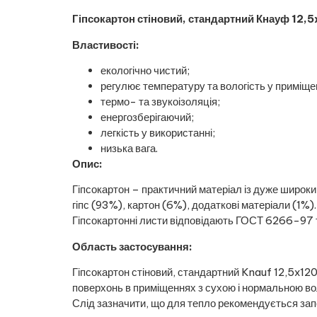
Гіпсокартон стіновий, стандартний Кнауф 12
Властивості:
екологічно чистий;
регулює температуру та вологість у приміщен
термо- та звукоізоляція;
енергозберігаючий;
легкість у використанні;
низька вага.
Опис:
Гіпсокартон – практичний матеріал із дуже широки
гіпс (93%), картон (6%), додаткові матеріали (1%
Гіпсокартонні листи відповідають ГОСТ 6266-97 т
Область застосування:
Гіпсокартон стіновий, стандартний Knauf 12,5x12
поверхонь в приміщеннях з сухою і нормальною вол
Слід зазначити, що для тепло рекомендується запо