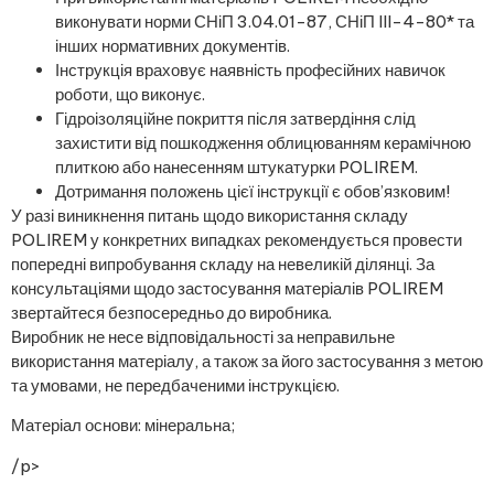
виконувати норми СНіП 3.04.01-87, СНіП III-4-80* та
інших нормативних документів.
Інструкція враховує наявність професійних навичок
роботи, що виконує.
Гідроізоляційне покриття після затвердіння слід
захистити від пошкодження облицюванням керамічною
плиткою або нанесенням штукатурки POLIREM.
Дотримання положень цієї інструкції є обов’язковим!
У разі виникнення питань щодо використання складу
POLIREM у конкретних випадках рекомендується провести
попередні випробування складу на невеликій ділянці. За
консультаціями щодо застосування матеріалів POLIREM
звертайтеся безпосередньо до виробника.
Виробник не несе відповідальності за неправильне
використання матеріалу, а також за його застосування з метою
та умовами, не передбаченими інструкцією.
Матеріал основи: мінеральна;
/p>