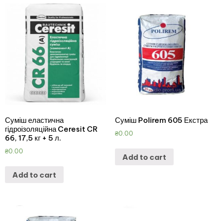
Суміш еластична
Суміш Polirem 605 Екстра
гідроізоляційна Ceresit CR
₴
0.00
66, 17,5 кг + 5 л.
₴
0.00
Add to cart
Add to cart