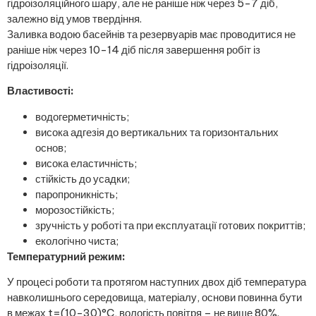
гідроізоляційного шару, але не раніше ніж через 5-7 діб,
залежно від умов твердіння.
Заливка водою басейнів та резервуарів має проводитися не
раніше ніж через 10-14 діб після завершення робіт із
гідроізоляції.
Властивості:
водогерметичність;
висока адгезія до вертикальних та горизонтальних
основ;
висока еластичність;
стійкість до усадки;
паропроникність;
морозостійкість;
зручність у роботі та при експлуатації готових покриттів;
екологічно чиста;
Температурний режим:
У процесі роботи та протягом наступних двох діб температура
навколишнього середовища, матеріалу, основи повинна бути
в межах t=(10-30)°C, вологість повітря – не вище 80%.