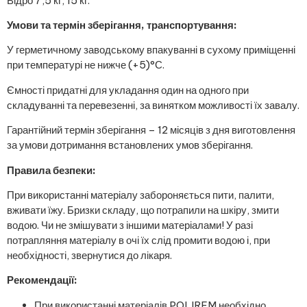
Відро 7,5 кг, 15 кг.
Умови та термін зберігання, транспортування:
У герметичному заводському впакуванні в сухому приміщенні
при температурі не нижче (+5)°С.
Ємності придатні для укладання один на одного при
складуванні та перевезенні, за винятком можливості їх завалу.
Гарантійний термін зберігання – 12 місяців з дня виготовлення
за умови дотримання встановлених умов зберігання.
Правила безпеки:
При використанні матеріалу забороняється пити, палити,
вживати їжу. Бризки складу, що потрапили на шкіру, змити
водою. Чи не змішувати з іншими матеріалами! У разі
потрапляння матеріалу в очі їх слід промити водою і, при
необхідності, звернутися до лікаря.
Рекомендації:
При використанні матеріалів POLIREM необхідно