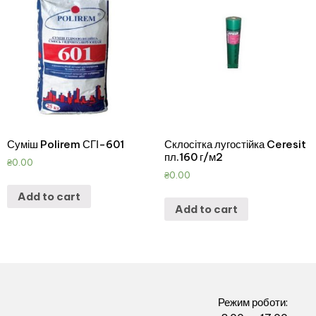
Суміш Polirem СГІ-601
Склосітка лугостійка Ceresit
пл.160 г/м2
₴
0.00
₴
0.00
Add to cart
Add to cart
Режим роботи: