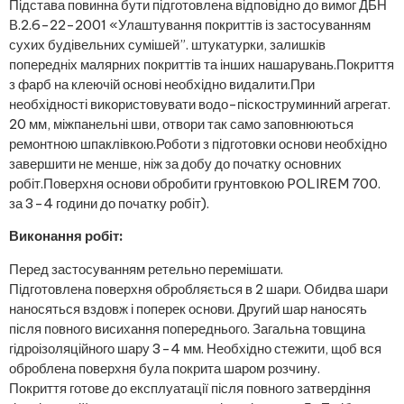
Підстава повинна бути підготовлена ​​відповідно до вимог ДБН
В.2.6-22-2001 «Улаштування покриттів із застосуванням
сухих будівельних сумішей”. штукатурки, залишків
попередніх малярних покриттів та інших нашарувань.Покриття
з фарб на клеючій основі необхідно видалити.При
необхідності використовувати водо-піскоструминний агрегат.
20 мм, міжпанельні шви, отвори так само заповнюються
ремонтною шпаклівкою.Роботи з підготовки основи необхідно
завершити не менше, ніж за добу до початку основних
робіт.Поверхня основи обробити грунтовкою POLIREM 700.
за 3-4 години до початку робіт).
Виконання робіт:
Перед застосуванням ретельно перемішати.
Підготовлена ​​поверхня обробляється в 2 шари. Обидва шари
наносяться вздовж і поперек основи. Другий шар наносять
після повного висихання попереднього. Загальна товщина
гідроізоляційного шару 3-4 мм. Необхідно стежити, щоб вся
оброблена поверхня була покрита шаром розчину.
Покриття готове до експлуатації після повного затвердіння