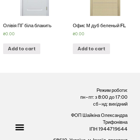
Олівія ПГ біла блакить
Офис М дуб беленый FL
₴
0.00
₴
0.00
Add to cart
Add to cart
Режим роботи:
пн-пт: з 8:00 до 17:00
сб-нд: вихідний
ФОП Шайкіна Олександра
Трифонівна
ІПН 1944719644