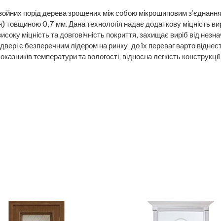
хвойних порід дерева зрощених між собою мікрошиповим з’єднанн
н) товщиною 0,7 мм. Дана технологія надає додаткову міцність вир
исоку міцність та довговічність покриття, захищає виріб від нез
ері є безперечним лідером на ринку, до їх переваг варто віднест
оказників температури та вологості, відносна легкість конструкції,