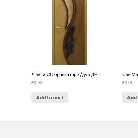
Лілія 2 СС бронза горіх/дуб ДНТ
Сан Ма
₴
0.00
₴
0.00
Add to cart
Add 