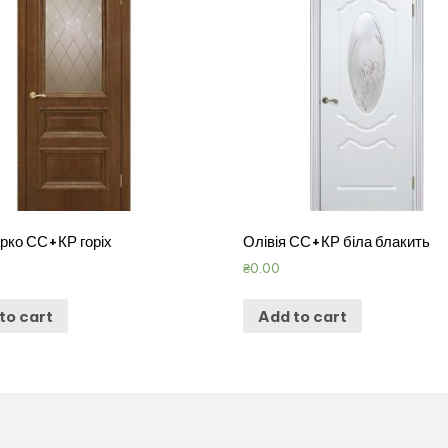
рко СС+КР горіх
Олівія СС+КР біла блакить
₴
0.00
to cart
Add to cart