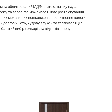
ям та облицьований МДФ плитою, на яку надалі
обу та запобігає можливості його розтріскування.
начних механічних пошкоджень, проникнення вологи
и довговічність, чудову звуко- та теплоізоляцію,
 багатий вибір кольорів та відтінків шпону,