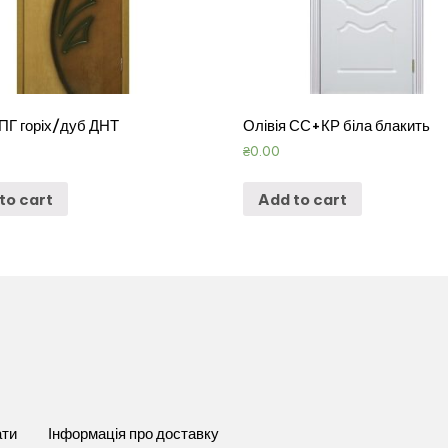
 ПГ горіх/дуб ДНТ
Олівія СС+КР біла блакить
₴
0.00
to cart
Add to cart
ати
Інформація про доставку