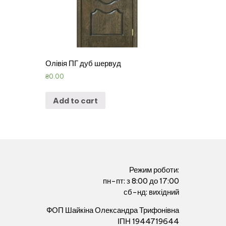
Олівія ПГ дуб шервуд
₴
0.00
Add to cart
Режим роботи:
пн-пт: з 8:00 до 17:00
сб-нд: вихідний
ФОП Шайкіна Олександра Трифонівна
ІПН 1944719644