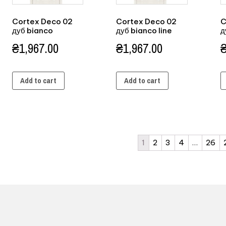
Cortex Deco 02
Cortex Deco 02
C
дуб bianco
дуб bianco line
д
₴
1,967.00
₴
1,967.00
Add to cart
Add to cart
1
2
3
4
…
26