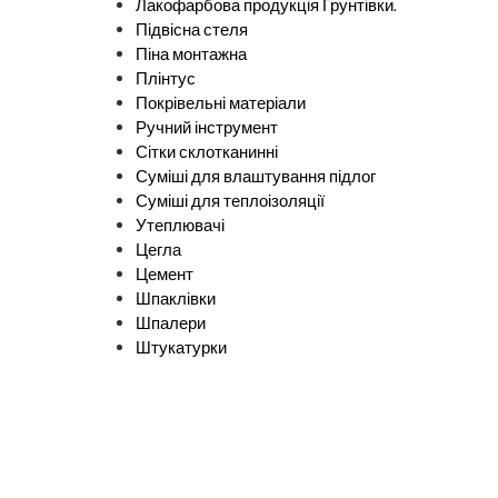
Лакофарбова продукція Ґрунтівки.
Підвісна стеля
Піна монтажна
Плінтус
Покрівельні матеріали
Ручний інструмент
Сітки склотканинні
Суміші для влаштування підлог
Суміші для теплоізоляції
Утеплювачі
Цегла
Цемент
Шпаклівки
Шпалери
Штукатурки