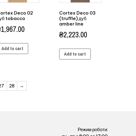
ortex Deco 02
Cortex Deco 03
уб tobacco
(truffle) дуб
amber line
₴
1,967.00
₴
2,223.00
Add to cart
Add to cart
27
28
→
Режим роботи: