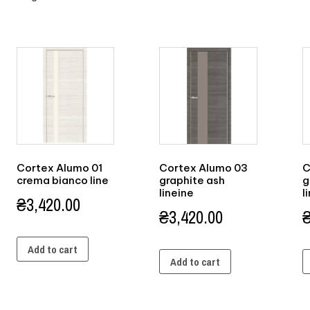
Cortex Alumo 01
Cortex Alumo 03
C
crema bianco line
graphite ash
g
lineine
l
₴
3,420.00
₴
3,420.00
Add to cart
Add to cart