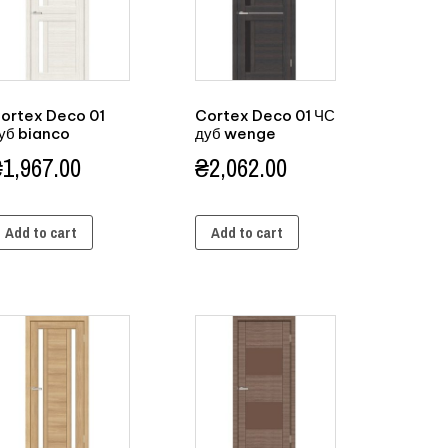
ortex Deco 01
Cortex Deco 01 ЧС
уб bianco
дуб wenge
₴
1,967.00
₴
2,062.00
Add to cart
Add to cart