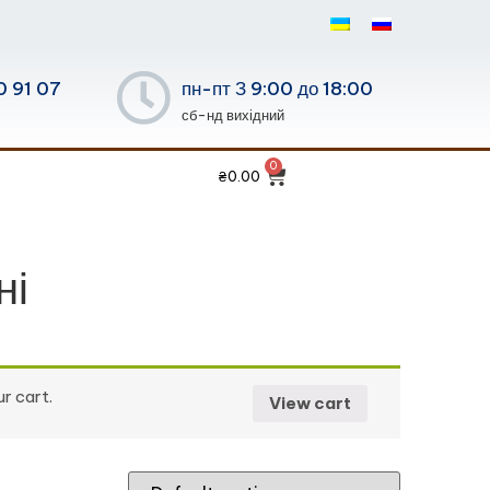
0 91 07
пн-пт З 9:00 до 18:00
сб-нд вихідний
₴
0.00
ні
r cart.
View cart